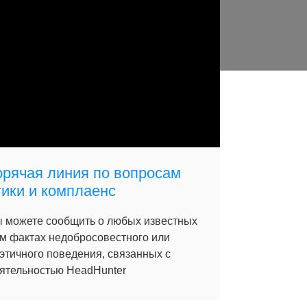
орячая линия по вопросам
тики и комплаенс
 можете сообщить о любых известных
м фактах недобросовестного или
этичного поведения, связанных с
ятельностью HeadHunter