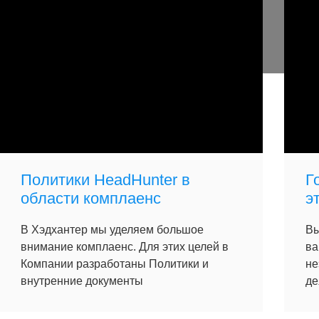
Политики HeadHunter в
Г
области комплаенс
э
В Хэдхантер мы уделяем большое
Вы
внимание комплаенс. Для этих целей в
ва
Компании разработаны Политики и
не
внутренние документы
де